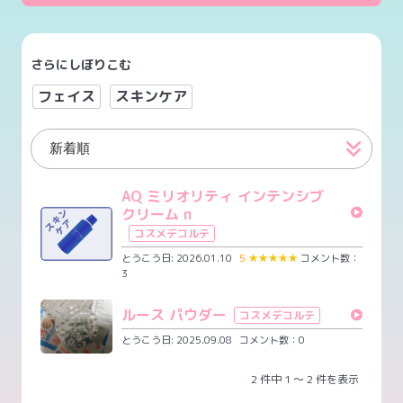
さらにしぼりこむ
フェイス
スキンケア
AQ ミリオリティ インテンシブ
クリーム n
コスメデコルテ
とうこう日: 2026.01.10
5
★
★
★
★
★
コメント数：
3
ルース パウダー
コスメデコルテ
とうこう日: 2025.09.08
コメント数：0
2 件中 1 ～ 2 件を表示