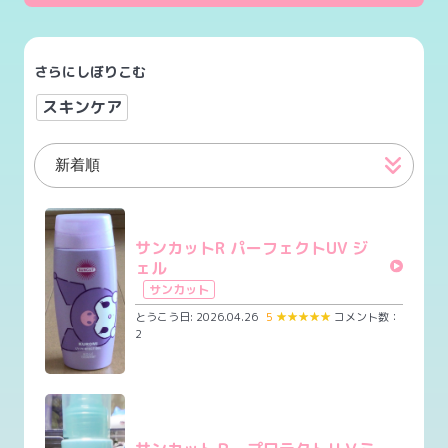
さらにしぼりこむ
スキンケア
サンカットR パーフェクトUV ジ
ェル
サンカット
とうこう日: 2026.04.26
5
★
★
★
★
★
コメント数：
2