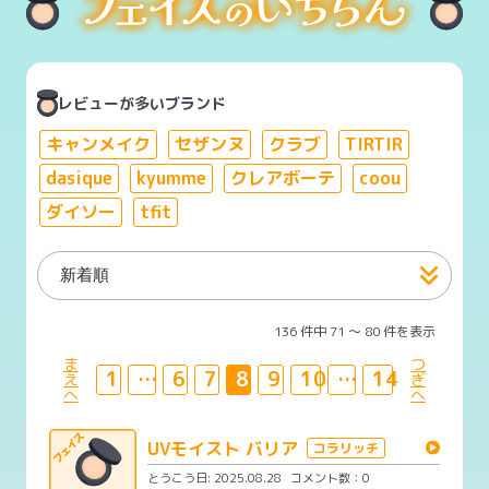
レビューが多いブランド
キャンメイク
セザンヌ
クラブ
TIRTIR
dasique
kyumme
クレアボーテ
coou
ダイソー
tfit
136 件中 71 〜 80 件を表示
ま
つ
1
…
6
7
8
9
10
…
14
え
ぎ
へ
へ
UVモイスト バリア
コラリッチ
とうこう日: 2025.08.28
コメント数：0