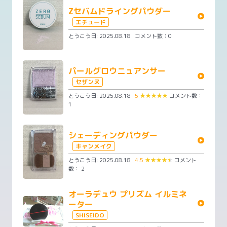
Zセバムドライングパウダー
エチュード
とうこう日: 2025.08.18
コメント数：0
パールグロウニュアンサー
セザンヌ
とうこう日: 2025.08.18
5
★
★
★
★
★
コメント数：
1
シェーディングパウダー
キャンメイク
とうこう日: 2025.08.18
4.5
★
★
★
★
★
コメント
数： 2
オーラデュウ プリズム イルミネ
ーター
SHISEIDO