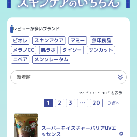
レビューが多いブランド
ビオレ
スキンアクア
マミー
無印良品
メラノCC
肌ラボ
ダイソー
サンカット
ニベア
メンソレータム
199 件中 1 〜 10 件を表示
1
2
3
…
20
つぎへ
スーパーモイスチャーバリアUVエ
ッセンス