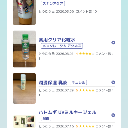
スキンアクア
とうこう日: 2026.08.06
コメント数：0
薬用クリア化粧水
メンソレータム アクネス
とうこう日: 2026.08.01
4
★
★
★
★
☆
コメント数：
1
潤浸保湿 乳液
キュレル
とうこう日: 2026.07.29
5
★
★
★
★
★
コメント数：
1
ハトムギ UVミルキージェル
麗白
とうこう日: 2026.07.16
5
★
★
★
★
★
コメント数：