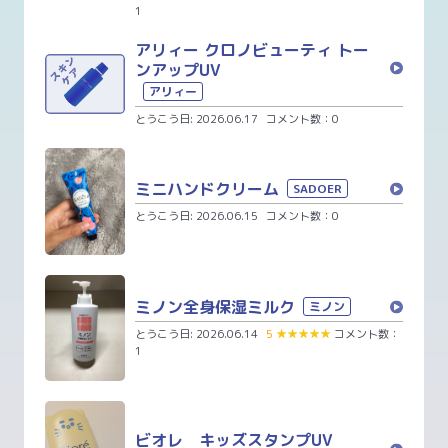
1
アリィー クロノビューティ トー
ンアップUV
アリィー
とうこう日: 2026.06.17
コメント数：0
ミニハンドクリーム
SADOER
とうこう日: 2026.06.15
コメント数：0
ミノン全身保湿ミルク
ミノン
とうこう日: 2026.06.14
5
★
★
★
★
★
コメント数：
1
ビオレ キッズスタンプUV