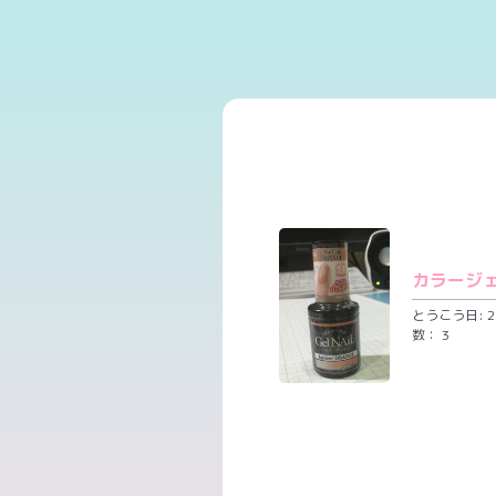
カラージ
とうこう日: 20
数： 3