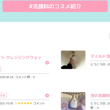
#洗顔料のコスメ紹介
マイルド泡
イト クレンジングウォッ
とうこう日: 202
26.04.26
コメント数：0
泡の洗顔料
ふれ
25.10.05
5
★
★
★
★
★
コメント
とうこう日: 202
数： 4