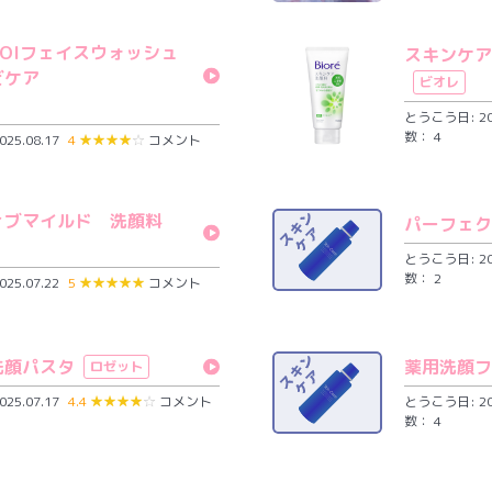
HOIフェイスウォッシュ
スキンケア
ビケア
ビオレ
とうこう日: 202
数： 4
25.08.17
4
★
★
★
★
☆
コメント
ィブマイルド 洗顔料
パーフェク
とうこう日: 202
数： 2
25.07.22
5
★
★
★
★
★
コメント
洗顔パスタ
薬用洗顔フ
ロゼット
25.07.17
4.4
★
★
★
★
☆
コメント
とうこう日: 202
数： 4