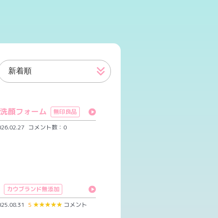
洗顔フォーム
無印良品
6.02.27
コメント数：0
カウブランド無添加
5.08.31
5
★
★
★
★
★
コメント