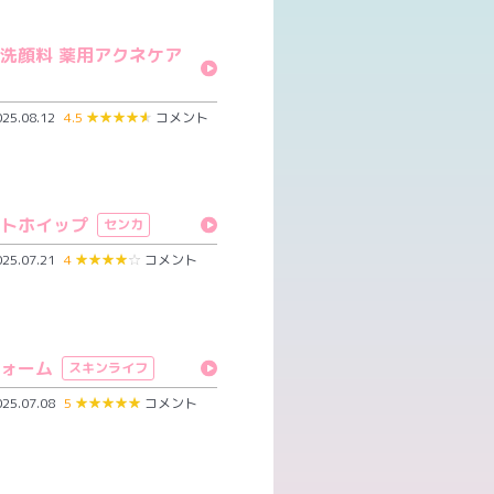
洗顔料 薬用アクネケア
5.08.12
4.5
★
★
★
★
★
コメント
トホイップ
センカ
5.07.21
4
★
★
★
★
☆
コメント
ォーム
スキンライフ
5.07.08
5
★
★
★
★
★
コメント