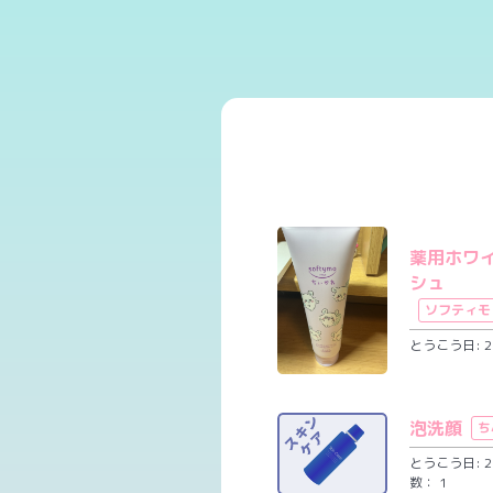
薬用ホワ
シュ
ソフティモ
とうこう日: 20
泡洗顔
ち
とうこう日: 20
数： 1