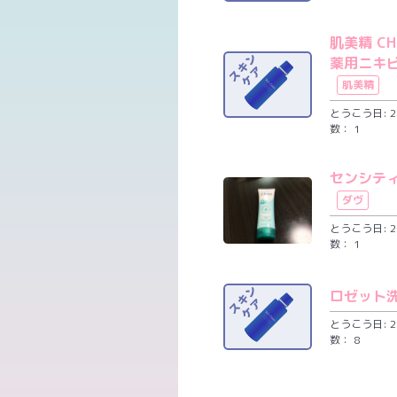
肌美精 C
薬用ニキ
肌美精
とうこう日: 20
数： 1
センシテ
ダヴ
とうこう日: 20
数： 1
ロゼット
とうこう日: 20
数： 8