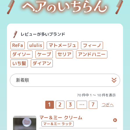
レビューが多いブランド
ReFa
ululis
マトメージュ
フィーノ
ダイソー
ケープ
セリア
アンドハニー
いち髪
ダイアン
70 件中 1 〜 10 件を表示
1
2
3
…
7
つぎへ
マー＆ミー クリーム
マー＆ミー ラッテ