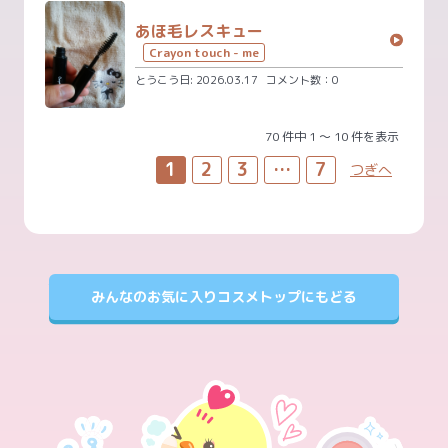
あほ毛レスキュー
Crayon touch - me
とうこう日: 2026.03.17
コメント数：0
70 件中 1 〜 10 件を表示
1
2
3
…
7
つぎへ
みんなのお気に入りコスメトップにもどる