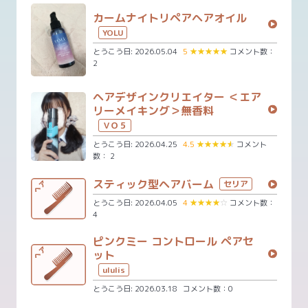
カームナイトリペアヘアオイル
YOLU
とうこう日: 2026.05.04
5
★
★
★
★
★
コメント数：
2
ヘアデザインクリエイター ＜エア
リーメイキング＞無香料
ＶＯ５
とうこう日: 2026.04.25
4.5
★
★
★
★
★
コメント
数： 2
スティック型ヘアバーム
セリア
とうこう日: 2026.04.05
4
★
★
★
★
☆
コメント数：
4
ピンクミー コントロール ペアセ
ット
ululis
とうこう日: 2026.03.18
コメント数：0