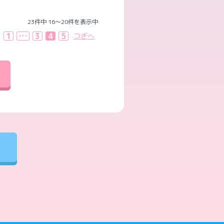
23件中 16〜20件を表示中
1
…
3
4
5
つぎへ