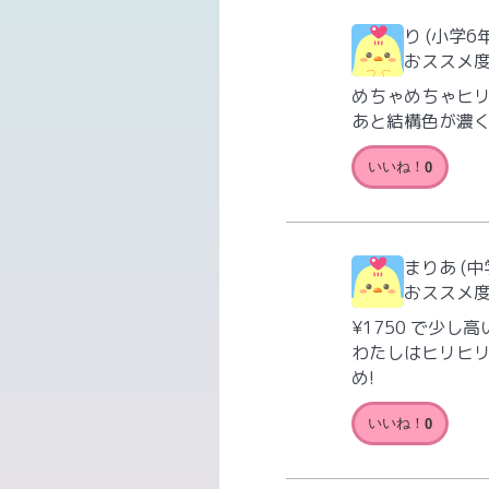
り
(小学6
おススメ
めちゃめちゃヒリ
あと結構色が濃
いいね！
0
まりあ
(中
おススメ
¥1750 で少
わたしはヒリヒリ
め!
いいね！
0