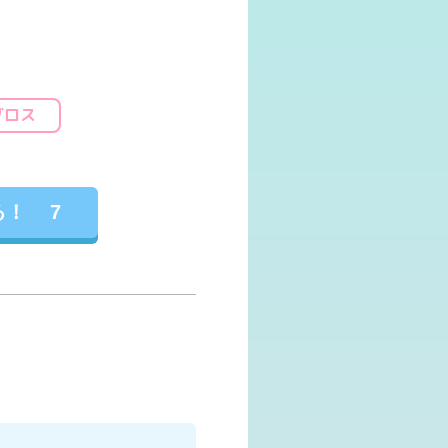
グロス
る！
7