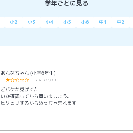
学年ごとに見る
小2
小3
小4
小5
小6
中1
中2
乃あんなちゃん
(小学6年生)
度：
★☆☆☆☆
2025/11/18
けどパケが禿げてた
ないか確認してから買いましょう。
ゃヒリヒリするからめっちゃ荒れます