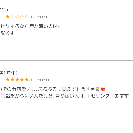
年生)
度：
★☆☆☆☆
2025/11/18
ヒリするから唇が弱い人は×
くなるよ
学1年生)
度：
★★★★★
2025/11/14
し高いその分可愛いし､ぷるぷるに見えてもうすき
余裕だからいいんだけど､唇が弱い人は､［セザンヌ］おすす