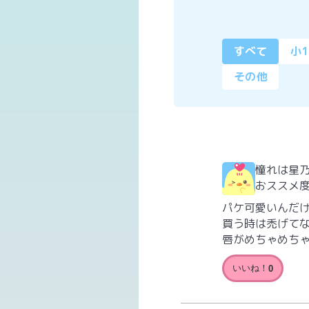
すべて
小1
その他
憧れは星
おススメ
パケ可愛いんだ
買う時は禿げて
唇がめちゃめち
いいね！
0