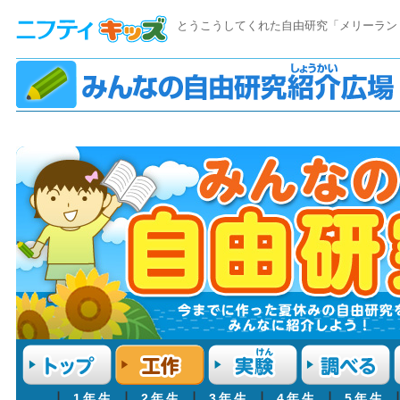
とうこうしてくれた自由研究「メリーラン
┃
1年生
┃
2年生
┃
3年生
┃
4年生
┃
5年生