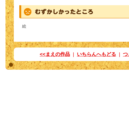
絵
<<まえの作品
|
いちらんへもどる
|
つ