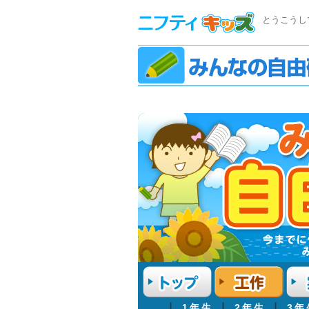
とうこうし
┃
1年生
┃
2年生
┃
3年