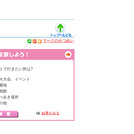
マークのせつめい
トで行きたい所は?
火大会、イベント
園地
画館
べ歩き場所
の他
結果をみる