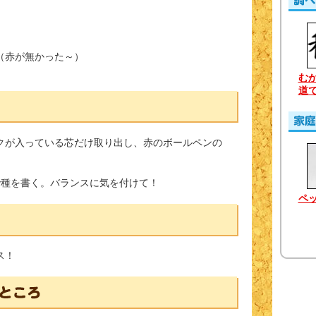
（赤が無かった～）
む
道
クが入っている芯だけ取り出し、赤のボールペンの
で種を書く。バランスに気を付けて！
ペ
ス！