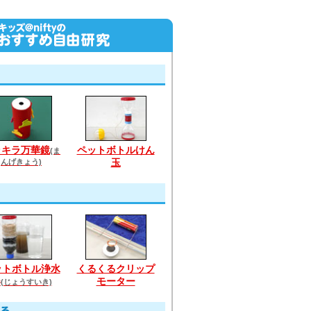
ラキラ万華鏡
ペットボトルけん
(ま
んげきょう)
玉
ットボトル浄水
くるくるクリップ
器
モーター
(じょうすいき)