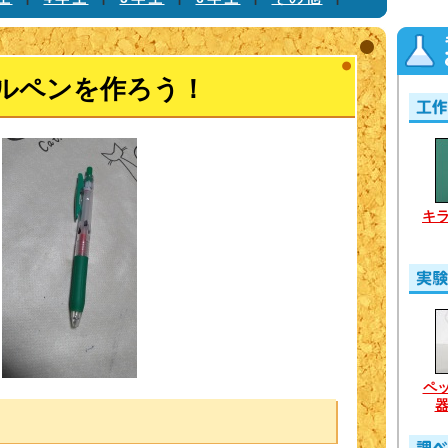
ルペンを作ろう！
キ
ペ