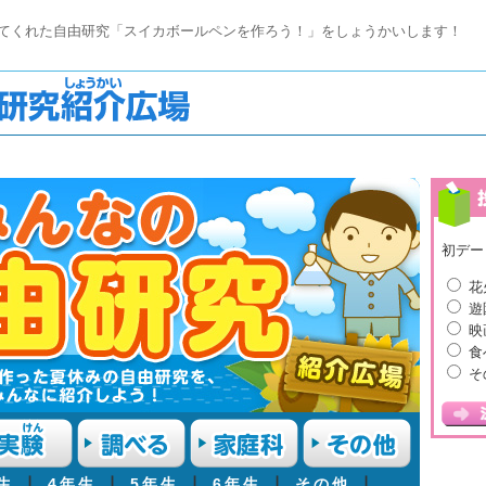
てくれた自由研究「スイカボールペンを作ろう！」をしょうかいします！
初デー
花
遊
映
食
そ
生
┃
4年生
┃
5年生
┃
6年生
┃
その他
┃