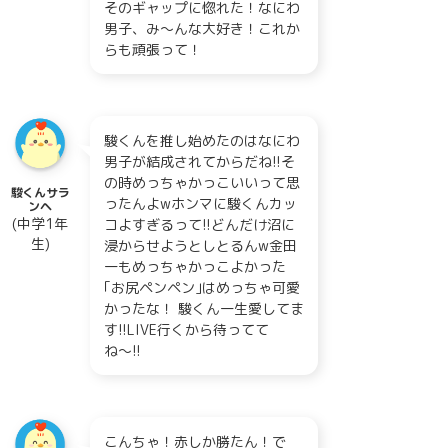
そのギャップに惚れた！なにわ
男子、み〜んな大好き！これか
らも頑張って！
駿くんを推し始めたのはなにわ
男子が結成されてからだね!!そ
の時めっちゃかっこいいって思
駿くんサラ
ったんよwホンマに駿くんカッ
ンヘ
(中学1年
コよすぎるって!!どんだけ沼に
生)
浸からせようとしとるんw金田
一もめっちゃかっこよかった
｢お尻ペンペン｣はめっちゃ可愛
かったな！ 駿くん一生愛してま
す!!LIVE行くから待ってて
ね〜!!
こんちゃ！赤しか勝たん！で