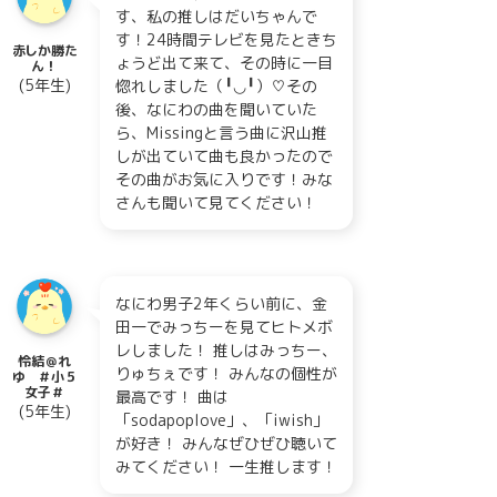
す、私の推しはだいちゃんで
す！24時間テレビを見たときち
赤しか勝た
ょうど出て来て、その時に一目
ん！
(5年生)
惚れしました（╹◡╹）♡その
後、なにわの曲を聞いていた
ら、Missingと言う曲に沢山推
しが出ていて曲も良かったので
その曲がお気に入りです！みな
さんも聞いて見てください！
なにわ男子2年くらい前に、金
田一でみっちーを見てヒトメボ
レしました！ 推しはみっちー、
怜結＠れ
りゅちぇです！ みんなの個性が
ゆ ＃小５
女子＃
最高です！ 曲は
(5年生)
「sodapoplove」、「iwish」
が好き！ みんなぜひぜひ聴いて
みてください！ 一生推します！