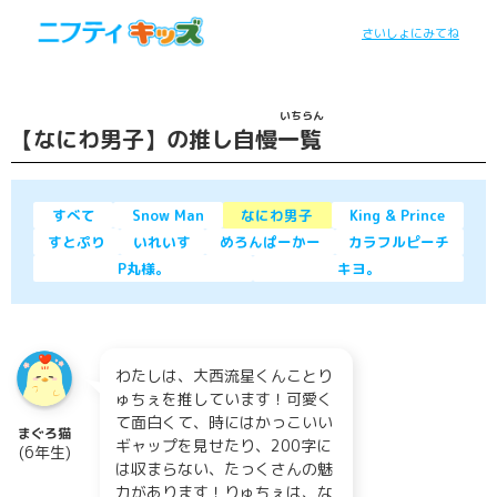
さいしょにみてね
いちらん
【なにわ男子】の推し自慢
一覧
すべて
Snow Man
なにわ男子
King & Prince
すとぷり
いれいす
めろんぱーかー
カラフルピーチ
P丸様。
キヨ。
わたしは、大西流星くんことり
ゅちぇを推しています！可愛く
て面白くて、時にはかっこいい
まぐろ猫
ギャップを見せたり、200字に
(6年生)
は収まらない、たっくさんの魅
力があります！りゅちぇは、な