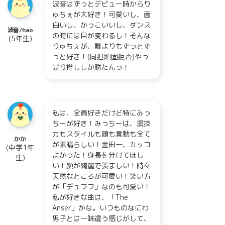
波音はずっとデビュー時からり
ゅちぇが大好き！可愛いし、面
白いし、かっこいいし、ダンス
波音/hao
の時には目が変わるし！そんな
(5年生)
りゅちぇが、誰よりもずっとず
っと好き！(同担頑固拒否)やっ
ぱり推ししか勝たんっ！
私は、全員好きだけど特にみっ
ちーが好き！みっちーは、演技
力もスタイルも顔も言動も全て
かか
が素晴らしい！金田一、カッコ
(中学1年
よかった！身長を分けてほし
生)
い！顔が綺麗で羨ましい！時々
天然なところが可愛い！笑い方
が「デュフフ」なのも可愛い！
私が好きな曲は、「The
Anser」かな。いつものなにわ
男子とは一味違う感じがして、