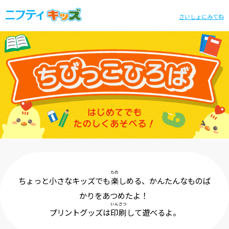
さいしょにみてね
たの
ちょっと小さなキッズでも
楽
しめる、かんたんなものば
かりをあつめたよ！
いんさつ
プリントグッズは
印刷
して遊べるよ。