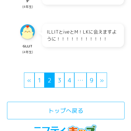
ず
(4年生)
ILLITとiveとM！LKに会えますよ
うに！！！！！！！！！！！
GLLIT
(4年生)
«
1
2
3
4
…
9
»
トップへ戻る