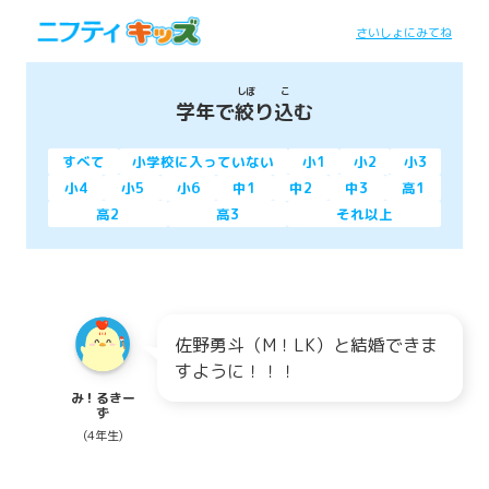
さいしょにみてね
しぼ
こ
学年で
絞
り
込
む
すべて
小学校に入っていない
小1
小2
小3
小4
小5
小6
中1
中2
中3
高1
高2
高3
それ以上
佐野勇斗（M！LK）と結婚できま
すように！！！
み！るきー
ず
(4年生)