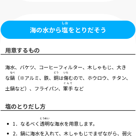
しお
海の水から
塩
をとりだそう
用意するもの
海水、バケツ、コーヒーフィルター、木しゃもじ、大き
なべ
どう
いた
な
鍋
（※アルミ、鉄、
銅
は
傷
むので、ホウロウ、チタン、
ぐんて
土鍋など）、フライパン、
軍手
など
塩のとりだし方
とうめい
1．なるべく
透明
な海水を用意します。
2．鍋に海水を入れて、木しゃもじでまぜながら、弱火