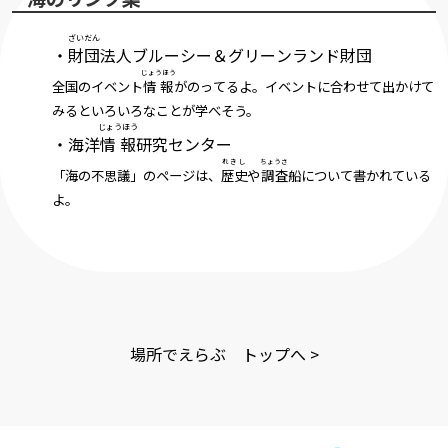
ざいだん
・
財団
法人ブルーシー＆グリーンランド財団
じょうほう
全国のイベント
情報
がのってるよ。イベントに合わせて出かけて
みるといろいろなことが学べそう。
じょうほう
・
海洋
情報
研究センター
れきし
ちょうさ
「海の不思議」のページは、
歴史
や
調査
船について書かれている
よ。
場所でえらぶ トップへ >