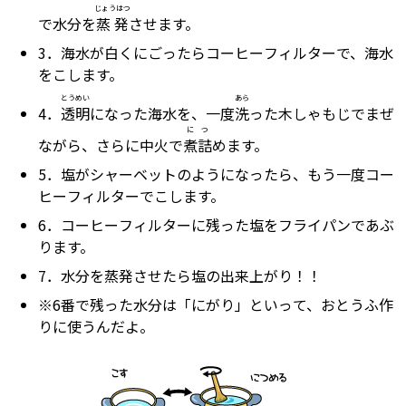
じょうはつ
で水分を
蒸発
させます。
3．海水が白くにごったらコーヒーフィルターで、海水
をこします。
とうめい
あら
4．
透明
になった海水を、一度
洗
った木しゃもじでまぜ
につ
ながら、さらに中火で
煮詰
めます。
5．塩がシャーベットのようになったら、もう一度コー
ヒーフィルターでこします。
6．コーヒーフィルターに残った塩をフライパンであぶ
ります。
7．水分を蒸発させたら塩の出来上がり！！
※6番で残った水分は「にがり」といって、おとうふ作
りに使うんだよ。