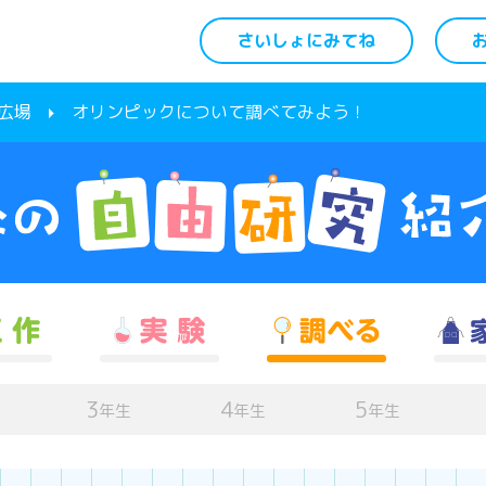
さいしょにみてね
広場
オリンピックについて調べてみよう！
3
4
5
年生
年生
年生