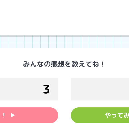
みんなの感想を教えてね！
3
い！
やって