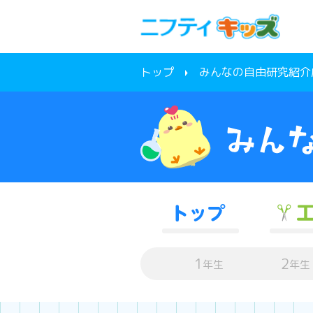
トップ
みんなの自由研究紹介
1
2
年生
年生