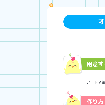
オ
用意す
ノートや
作り方