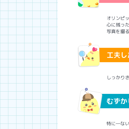
オリンピ
心に残っ
写真を撮
工夫し
しっかり
むずか
特に―な