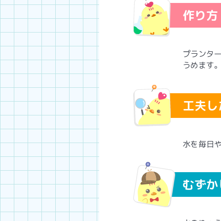
作り方
プランタ
うめます
工夫し
水を毎日
むずか