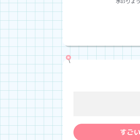
水のりょ
すご