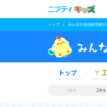
トップ
みんなの自由研究紹介
1
2
年生
年生