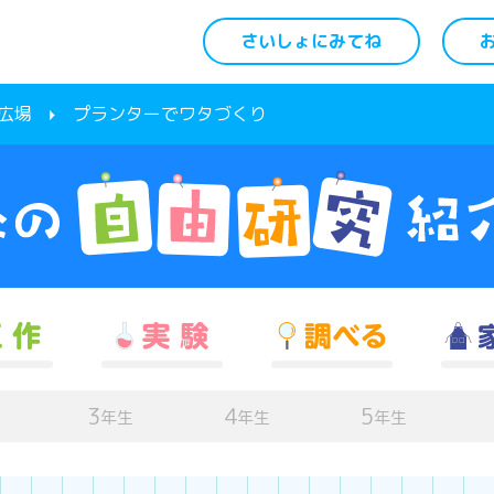
さいしょにみてね
広場
プランターでワタづくり
3
4
5
年生
年生
年生