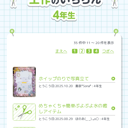
35 件中 11 〜 20 件を表示
まえへ
1
2
3
4
つぎへ
ホイップのりで写真立て
とうこう日:2025.10.20
奏奈*Sona* : 4年生
めちゃくちゃ簡単ぷよぷよ水の癒
しアイテム
とうこう日:2025.08.29
ほのあ(_ _).｡o○ : 4年生