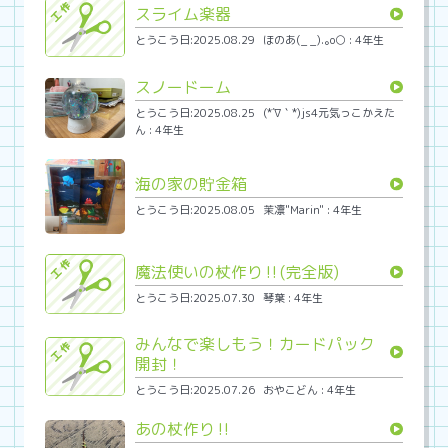
スライム楽器
とうこう日:2025.08.29
ほのあ(_ _).｡o○ : 4年生
スノードーム
とうこう日:2025.08.25
(*´∇｀*)js4元気っこかえた
ん : 4年生
海の家の貯金箱
とうこう日:2025.08.05
茉凛"Marin" : 4年生
魔法使いの杖作り‼︎(完全版)
とうこう日:2025.07.30
琴葉 : 4年生
みんなで楽しもう！カードパック
開封！
とうこう日:2025.07.26
おやこどん : 4年生
あの杖作り‼︎