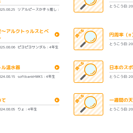
た
とうこう日:2025
5.08.25
リアルピースかずぅ推し :
空〜アルクトゥルスとベ
円周率（π
〜
とうこう日:2025
5.08.06
ピヨピヨサンダル : 4年生
トル温水器
日本のスポ
4.08.15
softbankHWKS : 4年生
とうこう日:2024
いて
一週間の天
4.08.05
りょ : 4年生
とうこう日:2024