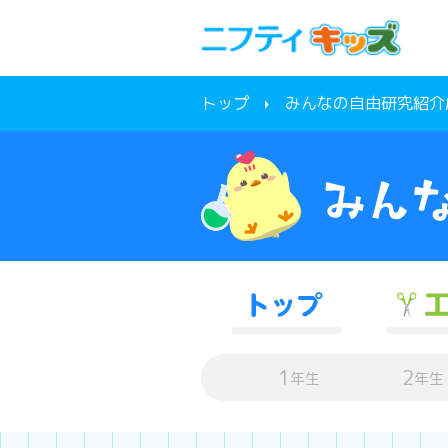
トップ
みんなの自由研究紹介
1
2
年生
年生