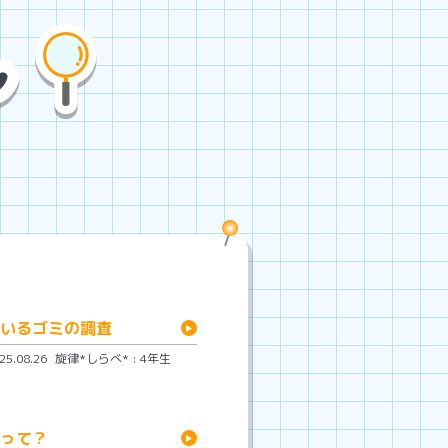
いるゴミの調査
.08.26
旋律*しらべ* : 4年生
って？