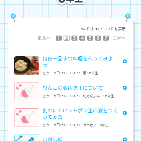
64 件中 11 〜 20 件を表示
まえへ
1
2
3
4
5
6
7
つぎへ
毎日一品ずつ料理を作ってみよ
う！
とうこう日:2025.08.27
蘭 : 6年生
りんごの変色防止について
とうこう日:2025.08.22
莉乃だよん♪ : 6年生
割れにくいシャボン玉の液をつく
ってみた！
とうこう日:2025.08.20
みっきぃ : 6年生
自然な絵