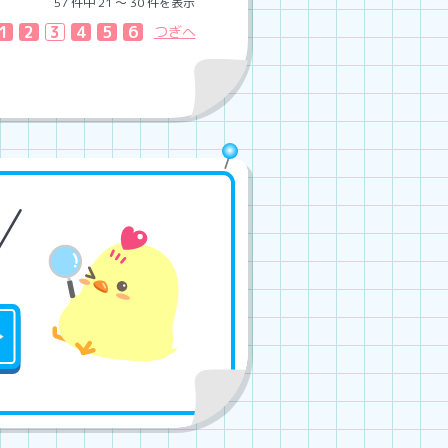
57 件中 21 〜 30 件を表示
1
2
3
4
5
6
つぎへ