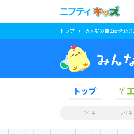
トップ
みんなの自由研究紹介
1
2
年生
年生