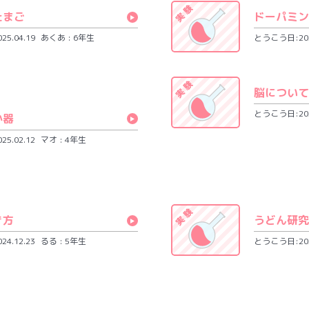
たまご
ドーパミン
5.04.19
あくあ : 6年生
とうこう日:2025
脳について
とうこう日:2025
か器
5.02.12
マオ : 4年生
き方
うどん研究
4.12.23
るる : 5年生
とうこう日:2024