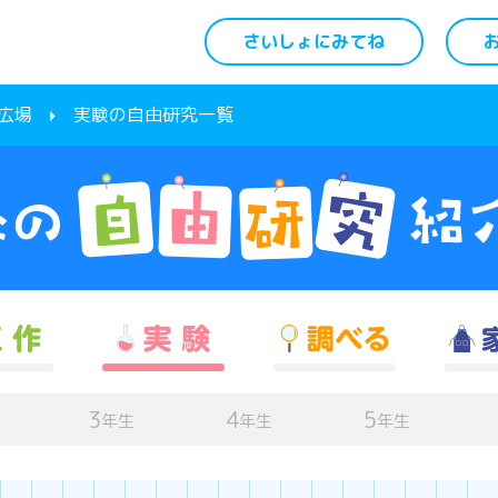
さいしょにみてね
広場
実験の自由研究一覧
3
4
5
年生
年生
年生