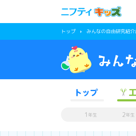
トップ
みんなの自由研究紹介
1
2
年生
年生