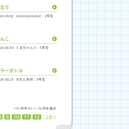
立て
.09.02
hitohitohitoihot : 2年生
んこ
.08.30
くるちゃん☆ : 5年生
ラーボトル
.08.23
れもんあめ : 3年生
115 件中 61 〜 70 件を表示
8
9
10
11
12
つぎへ