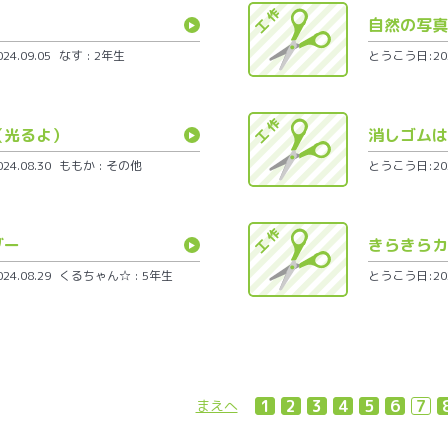
自然の写真
4.09.05
なす : 2年生
とうこう日:2024
（光るよ）
消しゴムは
4.08.30
ももか : その他
とうこう日:2024
ダー
きらきらカ
4.08.29
くるちゃん☆ : 5年生
とうこう日:2024
1
2
3
4
5
6
7
まえへ