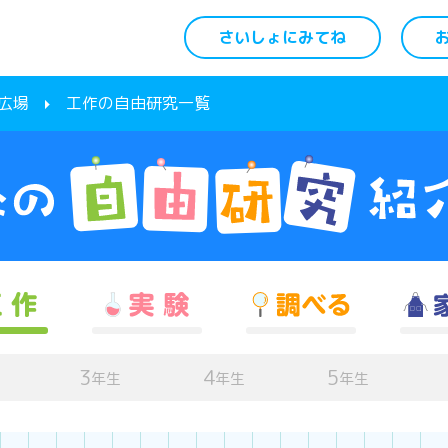
さいしょにみてね
広場
工作の自由研究一覧
3
4
5
年生
年生
年生