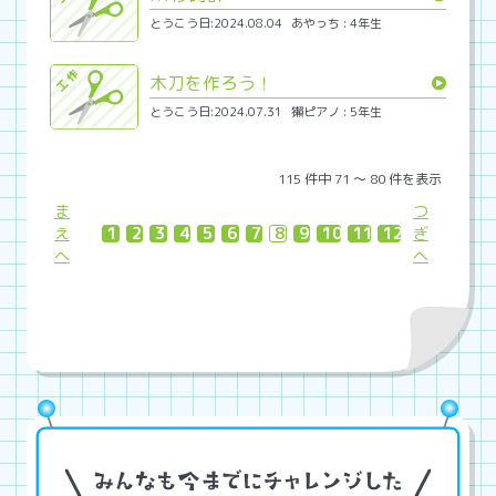
とうこう日:2024.08.04
あやっち : 4年生
木刀を作ろう！
とうこう日:2024.07.31
獺ピアノ : 5年生
115 件中 71 〜 80 件を表示
ま
つ
え
1
2
3
4
5
6
7
8
9
10
11
12
ぎ
へ
へ