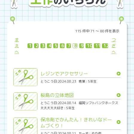
115 件中 71 〜 80 件を表示
ま
つ
え
1
2
3
4
5
6
7
8
9
10
11
12
ぎ
へ
へ
レジンでアクセサリー
とうこう日:2024.08.23
青葉 : 5年生
桜島の立体地図
とうこう日:2024.08.14
福岡ソフトバンクホークス
大大大大大好き : 5年生
保冷剤でかんたん！きれいなドー
ムづくり！
とうこう日:2024.08.11
ちーず : その他