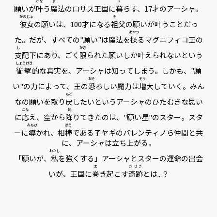
かな
ま
く
願いが
叶
う
魔
法のロサス王国に
暮
らす、17才のアーシャ。
かのじょ
そ
彼女
の願いは、100才になる
祖
父の願いが叶うことだっ
あやつ
た。だが、すべての"願い"は魔法を
操
るマグニフィコ王の
し
かぎ
支
配下にあり、ごく
限
られた願いしか叶えられないという
しょうげき
衝撃
的な真実を、アーシャは知ってしまう。しかも、"願
おそ
ぞう
い"の力によって、王の
恐
ろしい魔力は
増
大していく。みん
もど
なの願いを取り
戻
したいというアーシャのひたむきな思い
こた
お
に
応
え、空から
降
りてきたのは、"願い星"のスター。スタ
みちび
ぼう
ーに
導
かれ、相
棒
である子ヤギのバレンティノら仲間と共
に、アーシャは立ち上がる。
わたし
「願いが、
私
を強くする」―――アーシャとスターの運命の出会
ま
きせき
いが、王国に
巻
き起こす
奇跡
とは...？