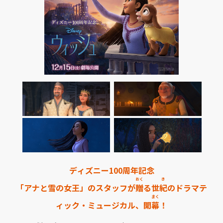
ディズニー100周年記念
おく
き
「アナと雪の女王」のスタッフが
贈
る世
紀
のドラマテ
まく
ィック・ミュージカル、開
幕
！