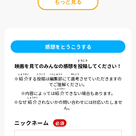
もっと見る
感想をとうこうする
とうこう
映画を見てのみんなの感想を
投稿
してください！
しょうかい
とうこう
へんしゅうぶ
せんこう
※
紹介
する
投稿
は
編集部
にて
選考
させていただきますの
でご理解ください。
しょうかい
※内容によっては
紹介
できない場合もあります。
しょうかい
※なぜ
紹介
されないかの問い合わせには対応いたしませ
ん。
ニックネーム
必須