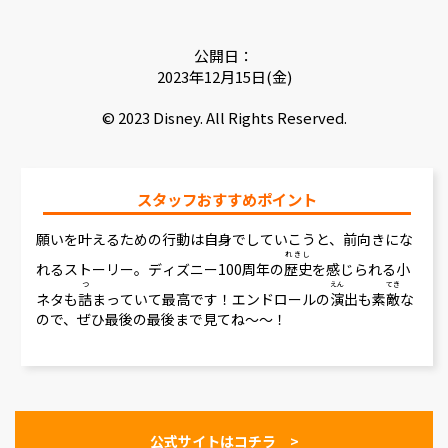
公開日：
2023年12月15日(金)
© 2023 Disney. All Rights Reserved.
スタッフおすすめポイント
願いを叶えるための行動は自身でしていこうと、前向きにな
れきし
れるストーリー。ディズニー100周年の
歴史
を感じられる小
つ
えん
てき
ネタも
詰
まっていて最高です！エンドロールの
演
出も素
敵
な
ので、ぜひ最後の最後まで見てね～～！
公式サイトはコチラ >