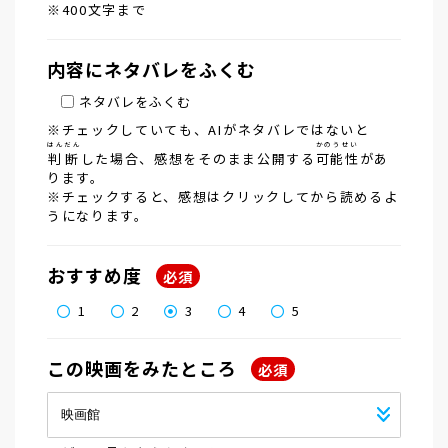
※400文字まで
内容に
ネタバレをふくむ
ネタバレをふくむ
※チェックしていても、AIがネタバレではないと
はんだん
かのうせい
判断
した場合、感想をそのまま公開する
可能性
があ
ります。
※チェックすると、感想はクリックしてから読めるよ
うになります。
おすすめ度
必須
1
2
3
4
5
この映画を
みたところ
必須