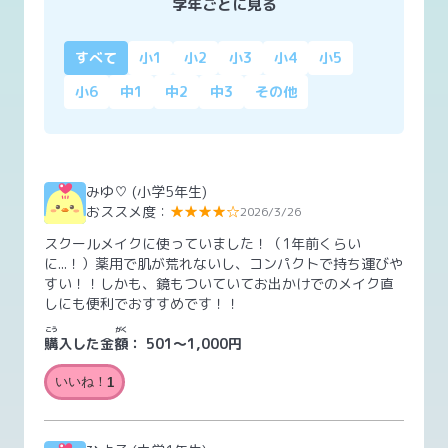
学年ごとに見る
すべて
小1
小2
小3
小4
小5
小6
中1
中2
中3
その他
みゆ♡
(小学5年生)
おススメ度：
★★★★☆
2026/3/26
スクールメイクに使っていました！（1年前くらい
に...！）薬用で肌が荒れないし、コンパクトで持ち運びや
すい！！しかも、鏡もついていてお出かけでのメイク直
しにも便利でおすすめです！！
こう
がく
購
入した金
額
：
501～1,000円
いいね！
1