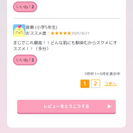
いいね！
2
音瀬
(小学5年生)
おススメ度：
★★★★★
2025/8/21
まじでこれ最高！！どんな肌にも馴染むからスクメにオ
ススメ！！（多分）
いいね！
2
7件中 1〜5件を表示中
1
2
つぎへ
レビューをとうこうする