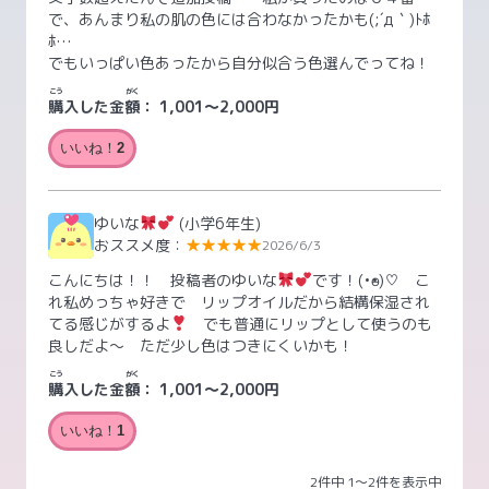
で、あんまり私の肌の色には合わなかったかも(;´д｀)ﾄﾎ
ﾎ…
でもいっぱい色あったから自分似合う色選んでってね！
こう
がく
購
入した金
額
：
1,001～2,000円
いいね！
2
ゆいな
(小学6年生)
おススメ度：
★★★★★
2026/6/3
こんにちは！！ 投稿者のゆいな
です！(•ө•)♡ こ
れ私めっちゃ好きで リップオイルだから結構保湿され
てる感じがするよ
でも普通にリップとして使うのも
良しだよ〜 ただ少し色はつきにくいかも！
こう
がく
購
入した金
額
：
1,001～2,000円
いいね！
1
2件中 1〜2件を表示中