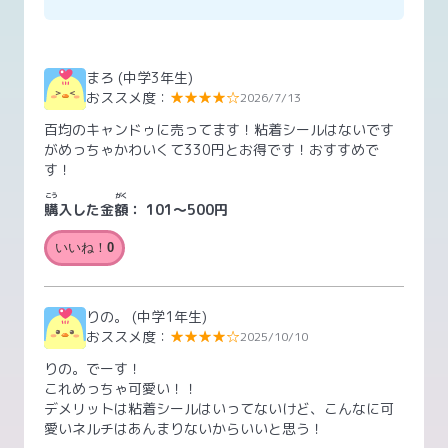
まろ
(中学3年生)
おススメ度：
★★★★☆
2026/7/13
百均のキャンドゥに売ってます！粘着シールはないです
がめっちゃかわいくて330円とお得です！おすすめで
す！
こう
がく
購
入した金
額
：
101～500円
いいね！
0
りの。
(中学1年生)
おススメ度：
★★★★☆
2025/10/10
りの。でーす！
これめっちゃ可愛い！！
デメリットは粘着シールはいってないけど、こんなに可
愛いネルチはあんまりないからいいと思う！