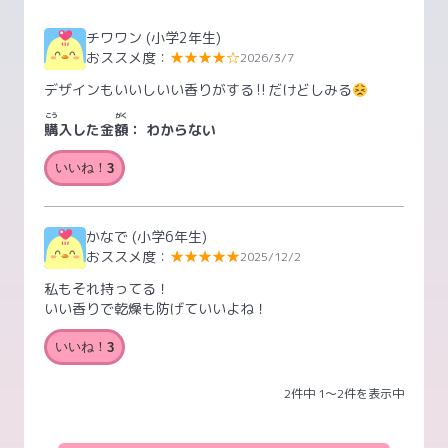
チワワン
(小学2年生)
おススメ度：
★★★★☆
2026/3/7
デザインもいいしいい香りがする‼︎だけどしみる
こう
がく
購
入した金
額
：
わからない
いいね！
3
かなで
(小学6年生)
おススメ度：
★★★★★
2025/12/2
私もそれ持ってる！
いい香りで乾燥も防げていいよね！
いいね！
3
2件中 1〜2件を表示中