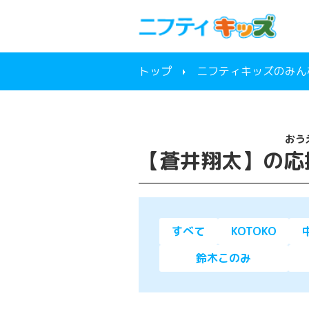
トップ
ニフティキッズのみんなで
おう
【蒼井翔太】の
応
すべて
KOTOKO
鈴木このみ