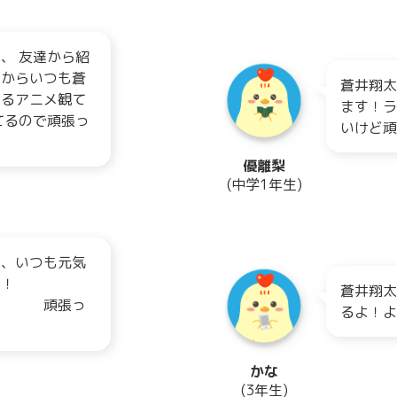
、 友達から紹
てからいつも蒼
蒼井翔太
いるアニメ観て
ます！ラ
てるので頑張っ
いけど頑
優離梨
(中学1年生)
へ、いつも元気
！！
蒼井翔太
張っ
るよ！
かな
(3年生)