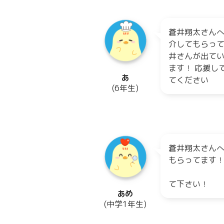
蒼井翔太さんへ
介してもらっ
井さんが出て
ます！ 応援し
あ
てください
(6年生)
蒼井翔太さん
もらってます
頑
て下さい！
あめ
(中学1年生)