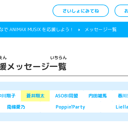
さいしょにみてね
 ANIMAX MUSIX を応援しよう！
メッセージ一覧
えん
いちらん
援
メッセージ
一覧
中川翔子
蒼井翔太
ASOBI同盟
内田雄馬
春川
南條愛乃
Poppin'Party
Liell