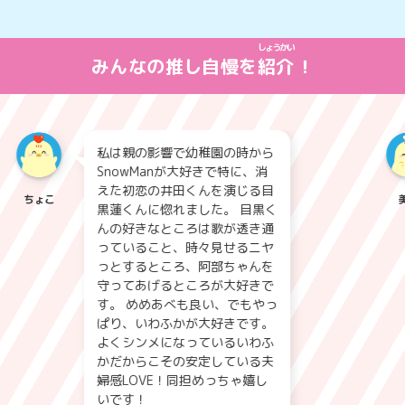
しょうかい
みんなの推し自慢を
紹介
！
私は親の影響で幼稚園の時から
SnowManが大好きで特に、消
えた初恋の井田くんを演じる目
ちょこ
美兎
黒蓮くんに惚れました。 目黒く
んの好きなところは歌が透き通
っていること、時々見せるニヤ
っとするところ、阿部ちゃんを
守ってあげるところが大好きで
す。 めめあべも良い、でもやっ
ぱり、いわふかが大好きです。
よくシンメになっているいわふ
かだからこその安定している夫
婦感LOVE！同担めっちゃ嬉し
いです！