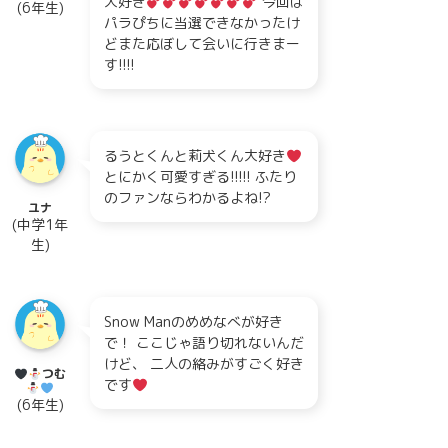
大好き
今回は
(6年生)
パラぴちに当選できなかったけ
どまた応ぼして会いに行きまー
す!!!!
るうとくんと莉犬くん大好き
とにかく可愛すぎる!!!!! ふたり
のファンならわかるよね!?
ユナ
(中学1年
生)
Snow Manのめめなべが好き
で！ ここじゃ語り切れないんだ
けど、 二人の絡みがすごく好き
つむ
です
(6年生)