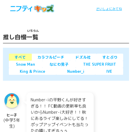
さいしょにみてね
いちらん
推し自慢
一覧
すべて
カラフルピーチ
ドズル社
すとぷり
Snow Man
なにわ男子
THE SUPER FRUIT
King & Prince
Number_i
IVE
Number-iの平野くんが好きす
ぎる！！ FC動画の更新率も良
いからNumber-i大好き！！秋
ヒー子
にあるライブ楽しみにしてる！
(中学3年
ポップアップイベントも当たっ
生)
たの嬉しすぎるぅぅ