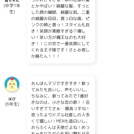
苺ちゃん
(中学1年
とかやばい！綺麗な髪、すっと
生)
した顔の輪郭、綺麗な肌、二重
の綺麗お目目、真っ白な歯、ピ
ンクの頬と唇っ！スタイルも良
き！笑顔が素敵すぎる♡優し
い！笑い方が魔王なのも大好
き！！この世で一番笑顔にして
くれる王子様です！さとみ君し
か勝たん！！！
おんぼんマジですきすき！歌っ
てみたも良いし、声もいいし、
ちなみに、歌ってみたで1番好
はぴ
きなのは、小さな恋の歌！！会
(6年生)
いすぎててさぁ…最高っすね！
思ったよりドズル社推しの人多
くて嬉しい！MENも面白いし、
おらふくんは天使だよね！めっ
ちゃあなたの心を狙い撃ちが合