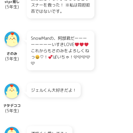
stpr推し
スナーを救った！ ※私は同担拒
(5年生)
否ではないです。
SnowManの、阿部君だーーー
ーーーーーいすきLOVE
これからもさのみをよろしくね
さのみ
っ
♡！
ばいちゃ！🩷🩷🩷🩷
(3年生)
🩷
ジェルくん大好きだよ！
ナタデココ
(5年生)