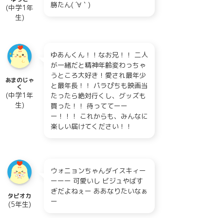
勝たん( ´∀｀)
(中学1年
生)
ゆあんくん！！なお兄！！ 二人
が一緒だと精神年齢変わっちゃ
うところ大好き！愛され最年少
あまのじゃ
と最年長！！ パラぴちも映画当
く
(中学1年
たったら絶対行くし、グッズも
生)
買った！！ 待っててーー
ー！！！ これからも、みんなに
楽しい届けてください！！
ウォニョンちゃんダイスキィー
ーーー 可愛いし ビジュやばす
ぎだよねぇー ああなりたいなぁ
タピオカ
ー
(5年生)