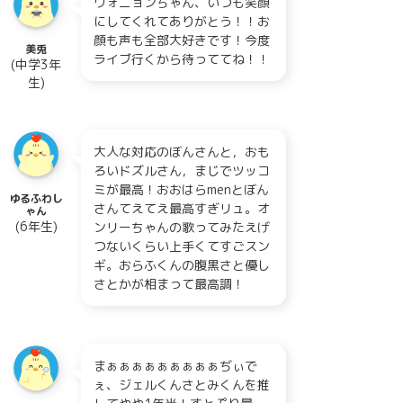
ウォニョンちゃん、いつも笑顔
にしてくれてありがとう！！お
顔も声も全部大好きです！今度
美兎
ライブ行くから待っててね！！
(中学3年
生)
大人な対応のぼんさんと，おも
ろいドズルさん，まじでツッコ
ミが最高！おおはらmenとぼん
ゆるふわし
さんてえてえ最高すぎリュ。オ
ゃん
(6年生)
ンリーちゃんの歌ってみたえげ
つないくらい上手くてすごスン
ギ。おらふくんの腹黒さと優し
さとかが相まって最高調！
まぁぁぁぁぁぁぁぁぁぢぃで
ぇ、ジェルくんさとみくんを推