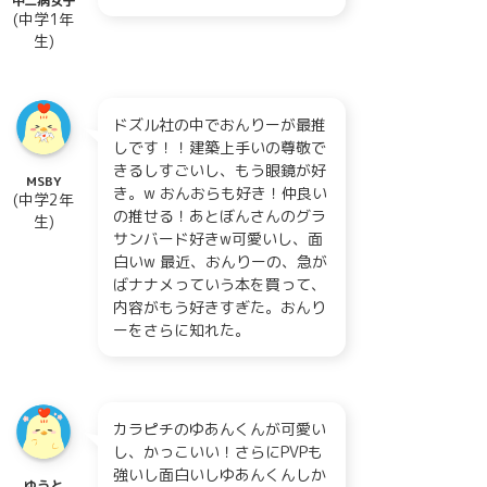
中二病女子
(中学1年
生)
ドズル社の中でおんりーが最推
しです！！建築上手いの尊敬で
きるしすごいし、もう眼鏡が好
MSBY
き。w おんおらも好き！仲良い
(中学2年
の推せる！あとぼんさんのグラ
生)
サンバード好きw可愛いし、面
白いw 最近、おんりーの、急が
ばナナメっていう本を買って、
内容がもう好きすぎた。おんり
ーをさらに知れた。
カラピチのゆあんくんが可愛い
し、かっこいい！さらにPVPも
強いし面白いしゆあんくんしか
ゆうと