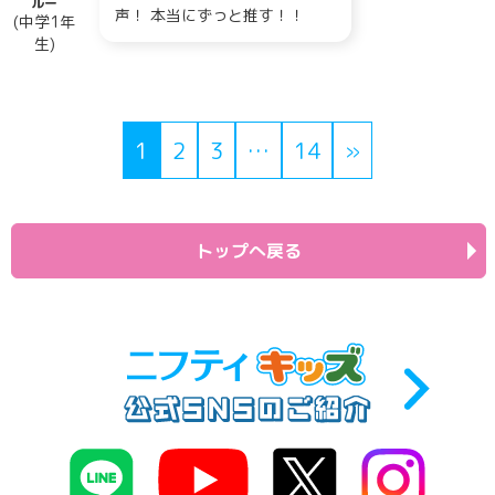
ルー
声！ 本当にずっと推す！！
(中学1年
生)
1
2
3
…
14
»
トップへ戻る