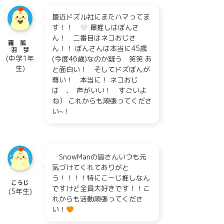
最近ドズル社にまたハマってま
す！！
最推しはぼんさ
ん！ 二番目はネコおじさ
羅 孤
ん！！ ぼんさんは本当に45歳
羽 梦
(中学1年
(今度46歳)なのか疑う 笑笑 あ
生)
と面白い！ そしてドズぼんが
尊い！ 本当に！ ネコおじ
は ､ 声がいい！ すごいよ
ね） これからも頑張ってくださ
い~！
SnowManの皆さんいつも元
気づけてくれてありがと
う！！！！特にこーじ推しなん
こうじ
ですけど全員大好きです！！こ
(5年生)
れからも活動頑張ってくださ
い！