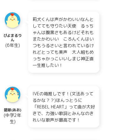
莉犬くんは声がかわいいなんと
してても守りたい天使 るぅち
ゃんは腹黒さもあるけどそれも
ぴよまるり
またかわいい ころんくんはい
ん
(6年生)
つもうるさいと言われているけ
れどとっても美声 大人組もめ
っちゃかっこいいしまじ神正直
一生推したい！
IVEの箱推しです！(文法あって
るかな？？)ほんっとうに
「REBEL HEART」って曲が大好
碧翠(あお)
きで、力強い歌詞とみんなのき
(中学2年
れいな歌声が最高です！
生)