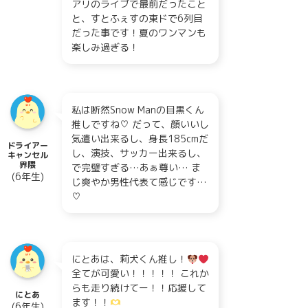
アリのライブで最前だったこと
と、すとふぇすの東ドで6列目
だった事です！夏のワンマンも
楽しみ過ぎる！
私は断然Snow Manの目黒くん
推しですね♡ だって、顔いいし
気遣い出来るし、身長185cmだ
ドライアー
し、演技、サッカー出来るし、
キャンセル
界隈
で完璧すぎる…あぁ尊い… ま
(6年生)
じ爽やか男性代表て感じです…
♡
にとあは、莉犬くん推し！
全てが可愛い！！！！！ これか
らも走り続けてー！！応援して
にとあ
ます！！
(6年生)