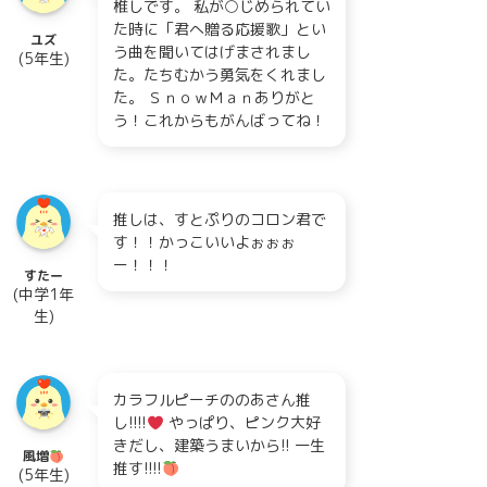
椎しです。 私が○じめられてい
た時に「君へ贈る応援歌」とい
ユズ
う曲を聞いてはげまされまし
(5年生)
た。たちむかう勇気をくれまし
た。 ＳｎｏｗＭａｎありがと
う！これからもがんばってね！
推しは、すとぷりのコロン君で
す！！かっこいいよぉぉぉ
ー！！！
すたー
(中学1年
生)
カラフルピーチののあさん推
し!!!!
やっぱり、ピンク大好
きだし、建築うまいから!! 一生
風増
推す!!!!
(5年生)