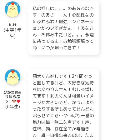
私の推しは。。。のあ＆るなで
す！のあさーーん！心配性なの
にふわふわ！最強コンビネーシ
K.M
ョンかわいすぎかよ！！るなさ
(中学1年
ん！お休み中だけど。。。永遠
生)
に待ってるよ！お勉強頑張って
ね！いつか帰ってきて！
莉犬くん推しです！2年間ずっ
と推してるけど、大好きな気持
ちは変わりません！むしろ増し
ひかまお@
てます！莉犬くんは可愛いイメ
りぬらぶ
っ！
ージが大きいでど、かっこよか
(6年生)
ったりする所もあってどんどん
沼らせてくる…やっぱり一番の
魅力は雄一無二な声です！声、
性格、顔、存在全てが尊過ぎ
る！雄一自慢出来るのは、たま