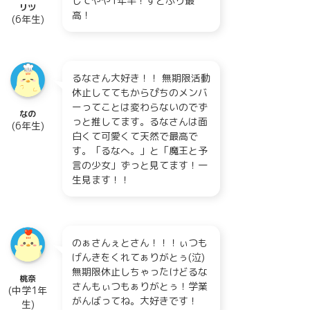
してやや1年半！すとぷり最
リツ
高！
(6年生)
るなさん大好き！！ 無期限活動
休止しててもからぴちのメンバ
ーってことは変わらないのでず
なの
っと推してます。るなさんは面
(6年生)
白くて可愛くて天然で最高で
す。「るなへ。」と「魔王と予
言の少女」ずっと見てます！一
生見ます！！
のぁさんぇとさん！！！ぃつも
げんきをくれてぁりがとぅ(泣)
無期限休止しちゃったけどるな
桃奈
さんもぃつもぁりがとぅ！学業
(中学1年
がんばってね。大好きです！
生)