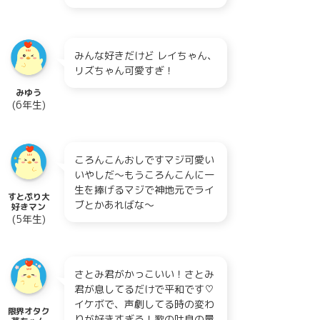
みんな好きだけど レイちゃん、
リズちゃん可愛すぎ！
みゆう
(6年生)
ころんこんおしですマジ可愛い
いやしだ～もうころんこんに一
生を捧げるマジで神地元でライ
すとぷり大
ブとかあればな～
好きマン
(5年生)
さとみ君がかっこいい！さとみ
君が息してるだけで平和です♡
イケボで、声劇してる時の変わ
限界オタク
りが好きすぎる！歌の吐息の量