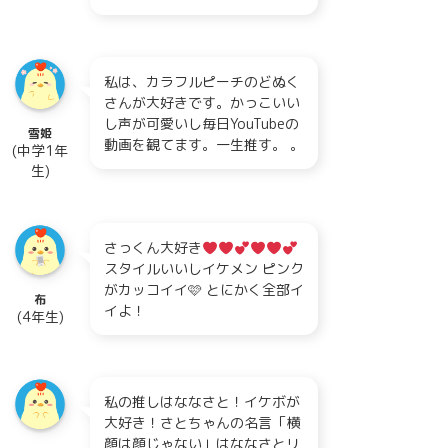
私は、カラフルピーチのどぬく
さんが大好きです。かっこいい
し声が可愛いし毎日YouTubeの
雪姫
動画を観てます。一生推す。 。
(中学1年
生)
さっくん大好き
スタイルいいしイケメン ピンク
がカッコイイ🩷 とにかく全部イ
布
イよ！
(4年生)
私の推しはななさと！イケボが
大好き！さとちゃんの名言「横
顔は顔じゃない」はななさとリ