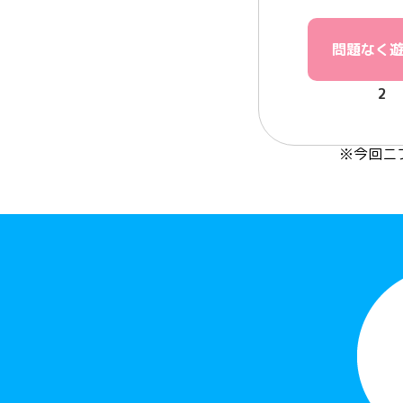
問題なく
2
※今回ニフ