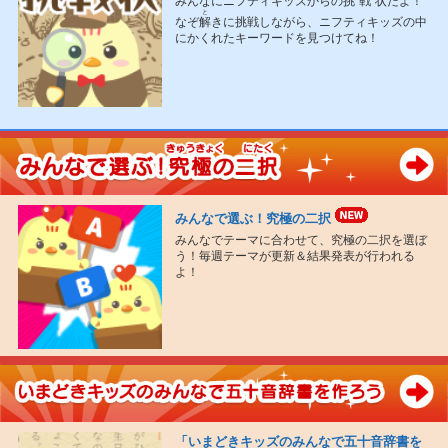
みんなにニフティキッズからの
挑戦状
だよ！
と
なぞ
解
きに挑戦しながら、ニフティキッズの中
にかくれたキーワードを見つけてね！
みんなで選ぶ！究極の二択
みんなでテーマに合わせて、究極の二択を選ぼ
う！毎週テーマが更新＆結果発表が行われる
よ！
「いまどきキッズのみんなで五十音辞書を