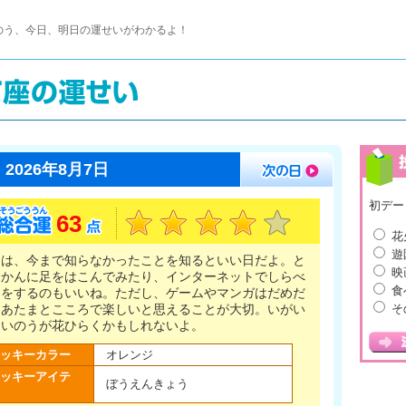
のう、今日、明日の運せいがわかるよ！
2026年8月7日
初デー
63
花
遊
日は、今まで知らなかったことを知るといい日だよ。と
映
ょかんに足をはこんでみたり、インターネットでしらべ
食
とをするのもいいね。ただし、ゲームやマンガはだめだ
そ
。あたまとこころで楽しいと思えることが大切。いがい
さいのうが花ひらくかもしれないよ。
ッキーカラー
オレンジ
ッキーアイテ
ぼうえんきょう