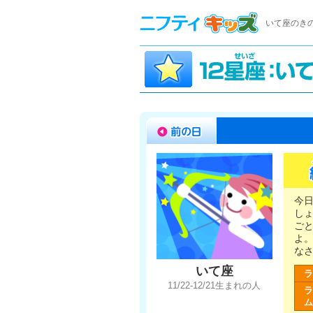
いて座のき
今
し
ご
よ
な
いて座
ラ
11/22-12/21生まれの人
ラ
ム