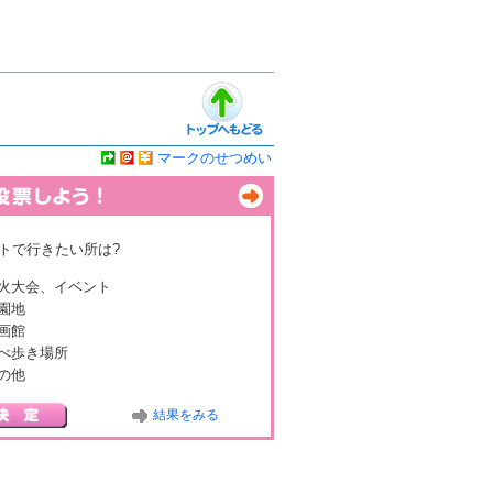
マークのせつめい
トで行きたい所は?
火大会、イベント
園地
画館
べ歩き場所
の他
結果をみる