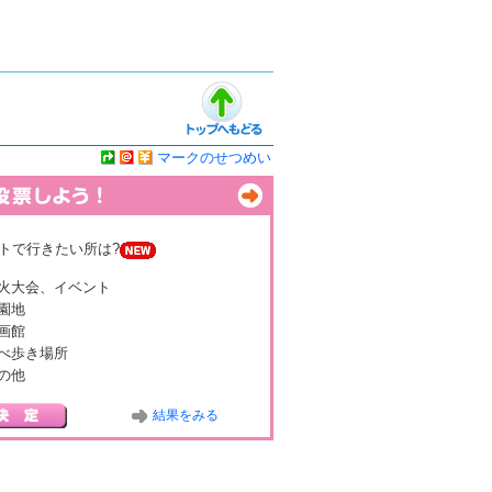
マークのせつめい
トで行きたい所は?
火大会、イベント
園地
画館
べ歩き場所
の他
結果をみる