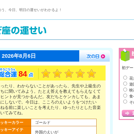
のう、今日、明日の運せいがわかるよ！
2026年8月6日
初デー
84
花
遊
よったり、わからないことがあったら、先生や上級生の
映
だちに聞いてみよう。たとえ答えを教えてもらえなくて
食
、ヒントが見つかるんだ。友だちとケンカしても、あま
気にしないで。今日は、こころのえいようをつけたい
そ
。ねる前に楽しいことを考えたり、ゆったりとした音楽
聞いてみてね。
ッキーカラー
ゴールド
ッキーアイテ
外国のえいが