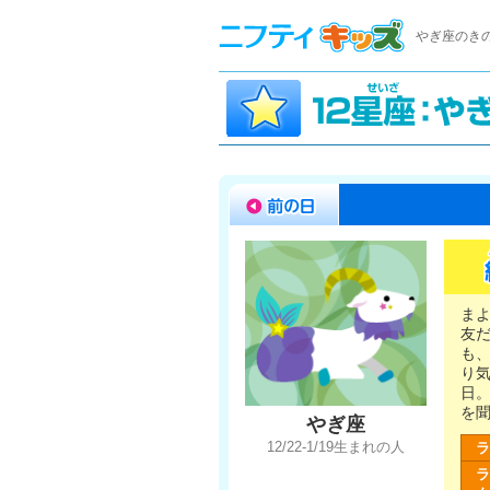
やぎ座のき
ま
友
も
り
日
を
やぎ座
12/22-1/19生まれの人
ラ
ラ