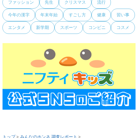
ファッション
先生
クリスマス
流行
今年の漢字
年末年始
すごし方
健康
習い事
エンタメ
新学期
スポーツ
コンビニ
コスメ
トップ
みんなのホンネ 調査レポート