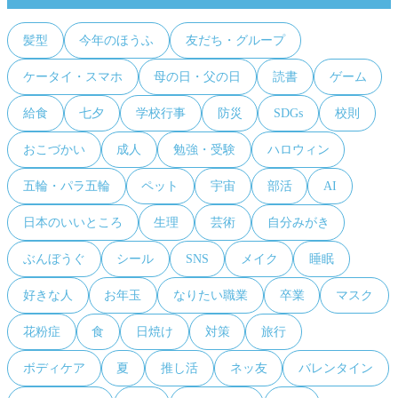
髪型
今年のほうふ
友だち・グループ
ケータイ・スマホ
母の日・父の日
読書
ゲーム
給食
七夕
学校行事
防災
SDGs
校則
おこづかい
成人
勉強・受験
ハロウィン
五輪・パラ五輪
ペット
宇宙
部活
AI
日本のいいところ
生理
芸術
自分みがき
ぶんぼうぐ
シール
SNS
メイク
睡眠
好きな人
お年玉
なりたい職業
卒業
マスク
花粉症
食
日焼け
対策
旅行
ボディケア
夏
推し活
ネッ友
バレンタイン