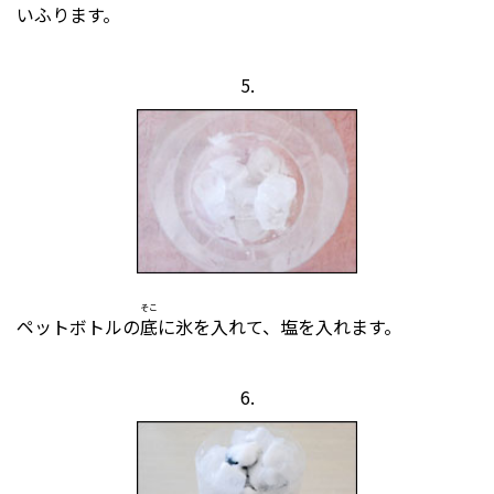
いふります。
5.
そこ
ペットボトルの
底
に氷を入れて、塩を入れます。
6.