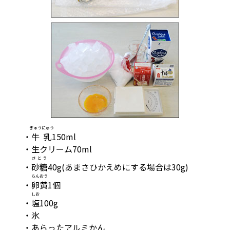
ぎゅうにゅう
・
牛乳
150ml
・生クリーム70ml
さとう
・
砂糖
40g(あまさひかえめにする場合は30g)
らんおう
・
卵黄
1個
しお
・
塩
100g
・氷
・あらったアルミかん