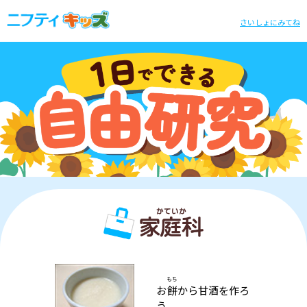
さいしょにみてね
もち
お
餅
から甘酒を作ろ
う