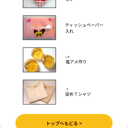
ティッシュペーパー
入れ
しお
塩
アメ作り
そ
染
めＴシャツ
トップへもどる >