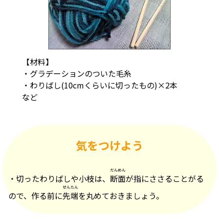
【材料】
・グラデーションのついた毛糸
・わりばし(10cmくらいに切ったもの)×2本
など
気をつけよう
だんめん
・切ったわりばしや小枝は、
断面
が指にささることがる
せんたん
ので、作る前に
先端
を丸めておきましょう。