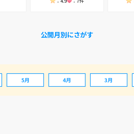
：4.9
：7件
公開月別にさがす
5月
4月
3月