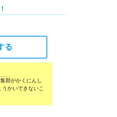
！
する
んしゅうぶ
編集部
がかくにんし
ょうかいできないこ