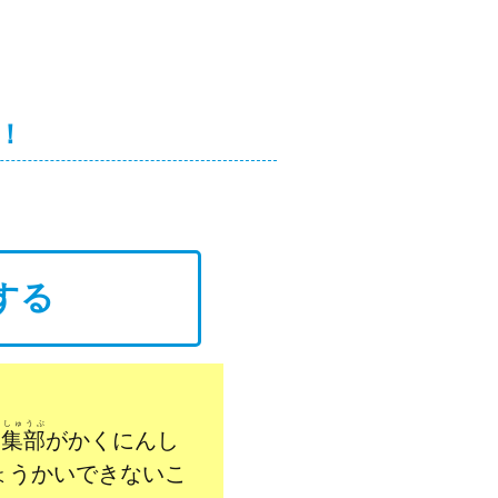
！
する
んしゅうぶ
編集部
がかくにんし
ょうかいできないこ