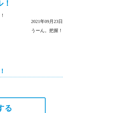
ル！
ん！
2021年09月23日
うーん。把握！
！
する