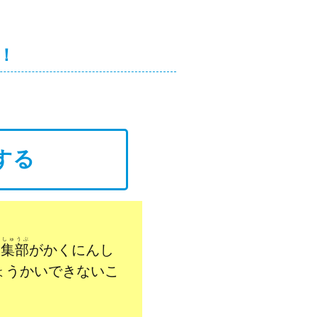
！
する
んしゅうぶ
編集部
がかくにんし
ょうかいできないこ