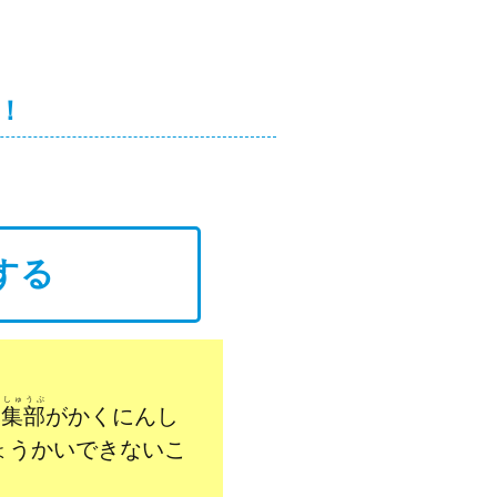
！
する
んしゅうぶ
編集部
がかくにんし
ょうかいできないこ