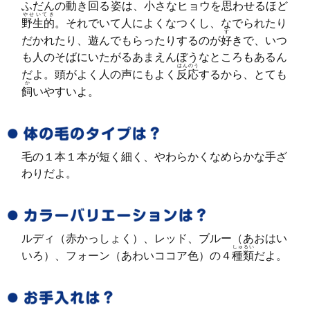
ふだんの動き回る
姿
は、小さなヒョウを思わせるほど
やせいてき
野生的
。それでいて人によくなつくし、なでられたり
す
だかれたり、遊んでもらったりするのが
好
きで、いつ
も人のそばにいたがるあまえんぼうなところもあるん
はんのう
だよ。頭がよく人の声にもよく
反応
するから、とても
か
飼
いやすいよ。
毛の１本１本が短く細く、やわらかくなめらかな手ざ
わりだよ。
ルディ（赤かっしょく）、レッド、ブルー（あおはい
しゅるい
いろ）、フォーン（あわいココア色）の４
種類
だよ。