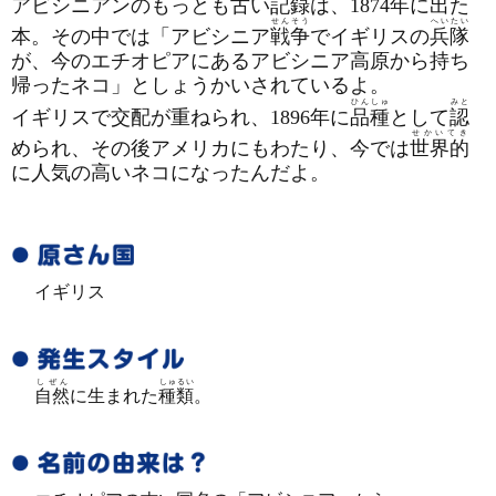
アビシニアンのもっとも古い
記録
は、1874年に出た
せんそう
へいたい
本。その中では「アビシニア
戦争
でイギリスの
兵隊
が、今のエチオピアにあるアビシニア高原から持ち
帰ったネコ」としょうかいされているよ。
ひんしゅ
みと
イギリスで交配が重ねられ、1896年に
品種
として
認
せかいてき
められ、その後アメリカにもわたり、今では
世界的
に人気の高いネコになったんだよ。
イギリス
しぜん
しゅるい
自然
に生まれた
種類
。