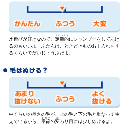
す
ていきてき
水遊びが
好
きなので、
定期的
にシャンプーをしてあげ
るのもいいよ。ふだんは、ときどき毛のお手入れをす
るくらいでだいじょうぶだよ。
中くらいの長さの毛が、上の毛と下の毛と重なって生
きせつ
か
えているから、
季節
の
変
わり目には少しぬけるよ。