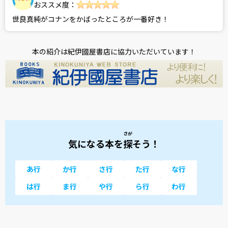
おススメ度：
世良真純がコナンをかばったところが一番好き！
本の紹介は紀伊國屋書店に協力いただいています！
さが
気になる本を
探
そう！
あ行
か行
さ行
た行
な行
は行
ま行
や行
ら行
わ行