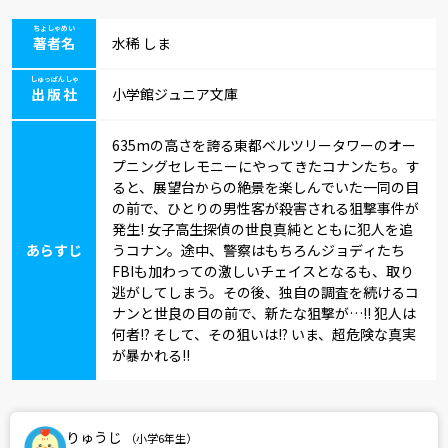
ちょしゃめい
著者名
水稀 しま
しゅっぱんしゃ
出版社
小学館ジュニア文庫
635mの高さを誇る東都ベルツリータワーのオー
プニングセレモニーにやってきたコナンたち。す
ると、展望台からの絶景を楽しんでいた一同の目
の前で、ひとりの男性客が殺害される狙撃事件が
発生! 女子高生探偵の世良真純とともに犯人を追
あらすじ
うコナン。途中、警察はもちろんジョディたち
FBIも加わっての激しいチェイスとなるも、取り
逃がしてしまう。その後、独自の調査を続けるコ
ナンと世良の目の前で、新たな狙撃が…!! 犯人は
何者!? そして、その狙いは!? いま、超危険な真実
が暴かれる!!
りゅうじ
（小学6年生）