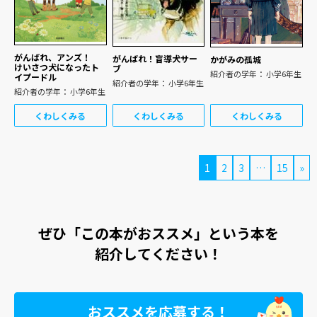
がんばれ、アンズ！
がんばれ！盲導犬サー
かがみの孤城
けいさつ犬になったト
ブ
紹介者の学年： 小学6年生
イプードル
紹介者の学年： 小学6年生
紹介者の学年： 小学6年生
くわしくみる
くわしくみる
くわしくみる
1
2
3
…
15
»
ぜひ「この本がおススメ」という本を
紹介してください！
おススメを応募する！