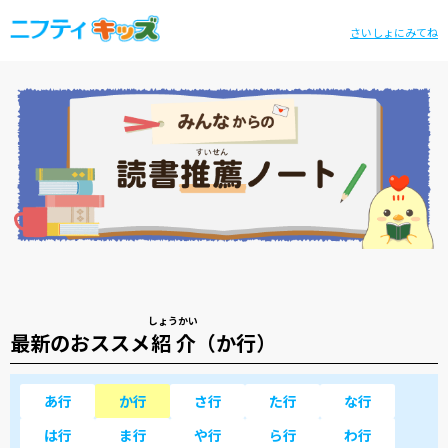
さいしょにみてね
しょうかい
最新のおススメ
紹介
（か行）
あ行
か行
さ行
た行
な行
は行
ま行
や行
ら行
わ行