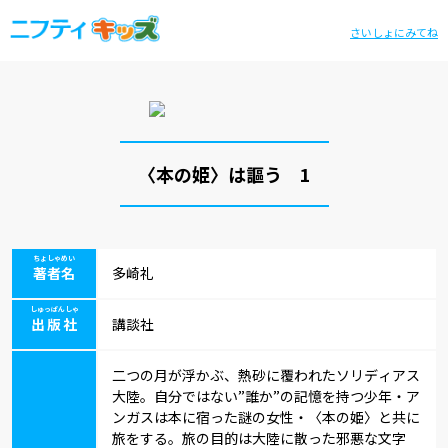
さいしょにみてね
〈本の姫〉は謳う 1
ちょしゃめい
著者名
多崎礼
しゅっぱんしゃ
出版社
講談社
二つの月が浮かぶ、熱砂に覆われたソリディアス
大陸。自分ではない”誰か”の記憶を持つ少年・ア
ンガスは本に宿った謎の女性・〈本の姫〉と共に
旅をする。旅の目的は大陸に散った邪悪な文字