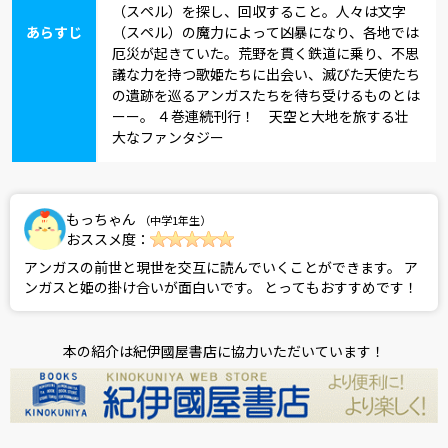
（スペル）を探し、回収すること。人々は文字
あらすじ
（スペル）の魔力によって凶暴になり、各地では
厄災が起きていた。荒野を貫く鉄道に乗り、不思
議な力を持つ歌姫たちに出会い、滅びた天使たち
の遺跡を巡るアンガスたちを待ち受けるものとは
ーー。 ４巻連続刊行！ 天空と大地を旅する壮
大なファンタジー
もっちゃん
（中学1年生）
おススメ度：
アンガスの前世と現世を交互に読んでいくことができます。 ア
ンガスと姫の掛け合いが面白いです。 とってもおすすめです！
本の紹介は紀伊國屋書店に協力いただいています！