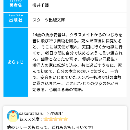
ちょしゃめい
著者名
櫻井千姫
しゅっぱんしゃ
出版社
スターツ出版文庫
14歳の折原安音は、クラスメイトからのいじめを
苦に飛び降り自殺を図る。死んだ直後に目覚める
と、 そこには天使が現れ、天国に行くか地獄に行
くか、49日の間に自分で決めるように言い渡され
る。幽霊となった安音は、 霊感の強い同級生・
あらすじ
榊洋人の家に転がり込み、共に過ごすうちに、死
んで初めて、自分の本当の想いに気づく。 一方
で、安音をいじめていたメンバーも次々謎の事故
に巻き込まれー。 これはひとりの少女の死から
始まる、心震える命の物語。
sakura#haru
（小学5年生）
おススメ度：
他のシリーズもあって、どれもおもしろいです!