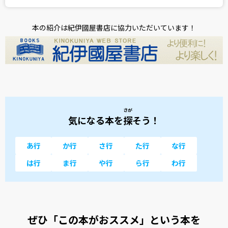
本の紹介は紀伊國屋書店に協力いただいています！
さが
気になる本を
探
そう！
あ行
か行
さ行
た行
な行
は行
ま行
や行
ら行
わ行
ぜひ「この本がおススメ」という本を