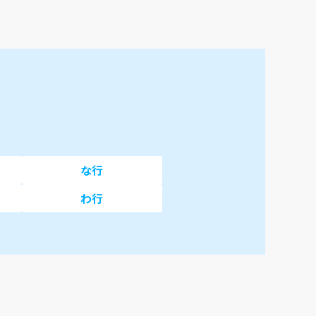
な行
わ行