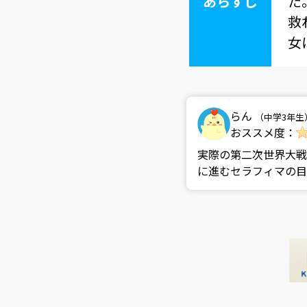
あらすじ
た
救
女
らん
（中学3年生
おススメ度：
実際の第二次世界大戦
に進むセラフィマの目