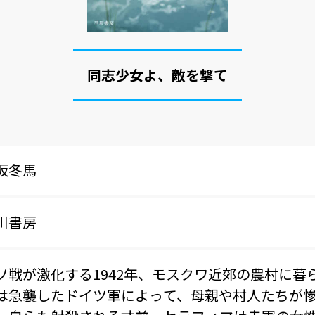
同志少女よ、敵を撃て
坂冬馬
川書房
ソ戦が激化する1942年、モスクワ近郊の農村に暮
は急襲したドイツ軍によって、母親や村人たちが