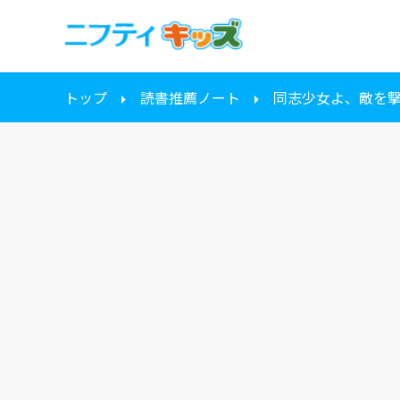
トップ
読書推薦ノート
同志少女よ、敵を