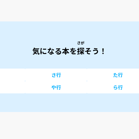
さが
気になる本を
探
そう！
さ行
た行
や行
ら行